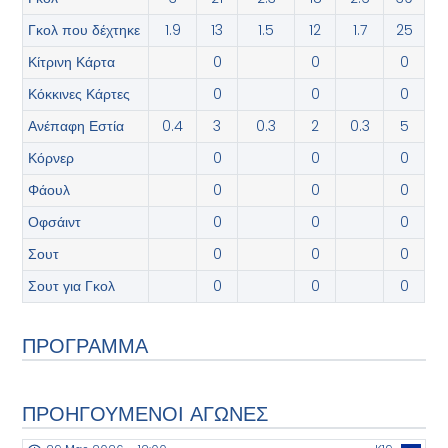
Γκολ που δέχτηκε
1.9
13
1.5
12
1.7
25
Κίτρινη Κάρτα
0
0
0
Κόκκινες Κάρτες
0
0
0
Ανέπαφη Εστία
0.4
3
0.3
2
0.3
5
Κόρνερ
0
0
0
Φάουλ
0
0
0
Οφσάιντ
0
0
0
Σουτ
0
0
0
Σουτ για Γκολ
0
0
0
ΠΡΟΓΡΑΜΜΑ
ΠΡΟΗΓΟΥΜΕΝΟΙ ΑΓΩΝΕΣ