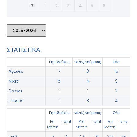
31
1
2
3
4
5
6
ΣΤΑΤΙΣΤΙΚΑ
Γηπεδούχος
‫Φιλοξενούμενος
Όλα
Αγώνες
7
8
15
Νίκες
5
4
9
Draws
1
1
2
Losses
1
3
4
Γηπεδούχος
‫Φιλοξενούμενος
Όλα
Per
Total
Per
Total
Per
Total
Match
Match
Match
Γκολ
3
21
2.3
18
2.6
39