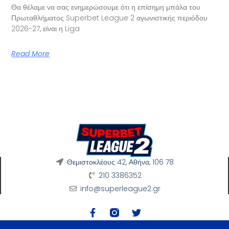
Θα θέλαμε να σας ενημερώσουμε ότι η επίσημη μπάλα του
Πρωταθλήματος Superbet League 2 αγωνιστικής περιόδου
2026-27, είναι η Liga
Read More
Θεμιστοκλέους 42, Αθήνα, 106 78
210 3386352
info@superleague2.gr