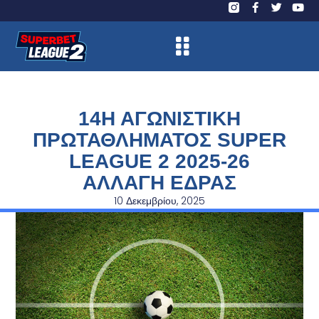
14Η ΑΓΩΝΙΣΤΙΚΗ
ΠΡΩΤΑΘΛΗΜΑΤΟΣ SUPER
LEAGUE 2 2025-26
ΑΛΛΑΓΗ ΕΔΡΑΣ
10 Δεκεμβρίου, 2025