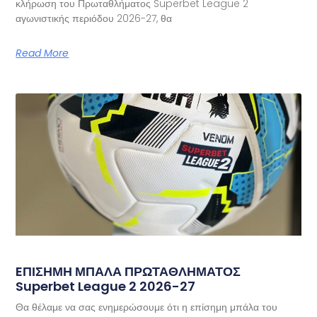
κλήρωση του Πρωταθλήματος Superbet League 2
αγωνιστικής περιόδου 2026-27, θα
Read More
EΠΙΣΗΜΗ ΜΠΑΛΑ ΠΡΩΤΑΘΛΗΜΑΤΟΣ
Superbet League 2 2026-27
Θα θέλαμε να σας ενημερώσουμε ότι η επίσημη μπάλα του