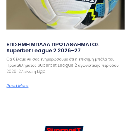
EΠΙΣΗΜΗ ΜΠΑΛΑ ΠΡΩΤΑΘΛΗΜΑΤΟΣ
Superbet League 2 2026-27
Θα θέλαμε να σας ενημερώσουμε ότι η επίσημη μπάλα του
Πρωταθλήματος Superbet League 2 αγωνιστικής περιόδου
2026-27, είναι η Liga
Read More