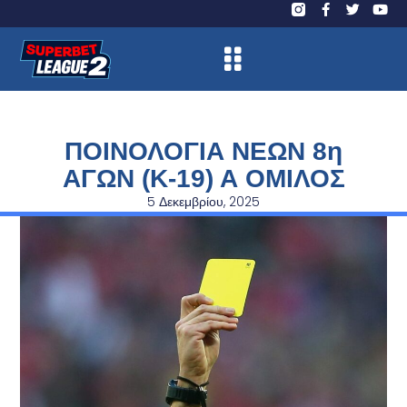
ΠΟΙΝΟΛΟΓΙΑ ΝΕΩΝ 8η
ΑΓΩΝ (Κ-19) Α ΟΜΙΛΟΣ
5 Δεκεμβρίου, 2025