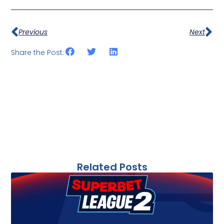
Previous
Next
Share the Post:
Related Posts