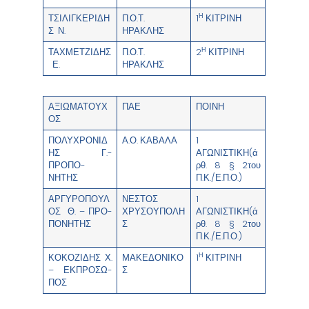
Η
ΤΣΙΛΙΓΚΕΡΙΔΗ
Π.Ο.Τ.
1
ΚΙΤΡΙΝΗ
Σ Ν.
ΗΡΑΚΛΗΣ
Η
ΤΑΧΜΕΤΖΙΔΗΣ
Π.Ο.Τ.
2
ΚΙΤΡΙΝΗ
Ε.
ΗΡΑΚΛΗΣ
ΑΞΙΩΜΑΤΟΥΧ
ΠΑΕ
ΠΟΙΝΗ
ΟΣ
ΠΟΛΥΧΡΟΝΙΔ
Α.Ο. ΚΑΒΑΛΑ
1
ΗΣ Γ.-
ΑΓΩΝΙΣΤΙΚΗ(ά
ΠΡΟΠΟ-
ρθ. 8 § 2του
ΝΗΤΗΣ
Π.Κ./Ε.Π.Ο.)
ΑΡΓΥΡΟΠΟΥΛ
ΝΕΣΤΟΣ
1
ΟΣ Θ. – ΠΡΟ-
ΧΡΥΣΟΥΠΟΛΗ
ΑΓΩΝΙΣΤΙΚΗ(ά
ΠΟΝΗΤΗΣ
Σ
ρθ. 8 § 2του
Π.Κ./Ε.Π.Ο.)
Η
ΚΟΚΟΖΙΔΗΣ Χ.
ΜΑΚΕΔΟΝΙΚΟ
1
ΚΙΤΡΙΝΗ
– ΕΚΠΡΟΣΩ-
Σ
ΠΟΣ