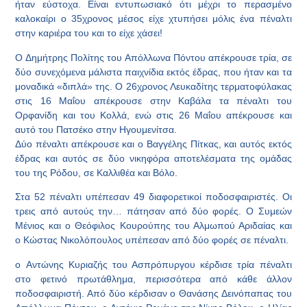
ήταν εύστοχα. Είναι εντυπωσιακό ότι μέχρι το περασμένο
καλοκαίρι ο 35χρονος μέσος είχε χτυπήσει μόλις ένα πέναλτι
στην καριέρα του και το είχε χάσει!
Ο
Δημήτρης Πολίτης
του Απόλλωνα Πόντου απέκρουσε τρία, σε
δύο συνεχόμενα μάλιστα παιχνίδια εκτός έδρας, που ήταν και τα
μοναδικά «διπλά» της. Ο 26χρονος Λευκαδίτης τερματοφύλακας
στις 16 Μαΐου απέκρουσε στην Καβάλα τα πέναλτι του
Ορφανίδη και του Κολλά, ενώ στις 26 Μαΐου απέκρουσε και
αυτό του Πατσέκο στην Ηγουμενίτσα.
Δύο πέναλτι απέκρουσε και ο Βαγγέλης Πίτκας, και αυτός εκτός
έδρας και αυτός σε δύο νικηφόρα αποτελέσματα της ομάδας
του της Ρόδου, σε Καλλιθέα και Βόλο.
Στα 52 πέναλτι υπέπεσαν 49 διαφορετικοί ποδοσφαιριστές. Οι
τρεις από αυτούς την… πάτησαν από δύο φορές. Ο
Συμεών
Μένιος
και ο
Θεόφιλος Κουρούπης
του Αλμωπού Αριδαίας και
ο
Κώστας Νικολόπουλος
υπέπεσαν από δύο φορές σε πέναλτι.
ο
Αντώνης Κυριαζής
του Ασπρόπυργου κέρδισε τρία πέναλτι
στο φετινό πρωτάθλημα, περισσότερα από κάθε άλλον
ποδοσφαιριστή. Από δύο κέρδισαν ο Θανάσης Δεινόπαπας του