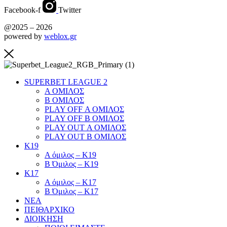
Facebook-f
Twitter
@2025 – 2026
powered by
weblox.gr
SUPERBET LEAGUE 2
Α ΟΜΙΛΟΣ
B ΟΜΙΛΟΣ
PLAY OFF Α ΟΜΙΛΟΣ
PLAY OFF B ΟΜΙΛΟΣ
PLAY OUT Α ΟΜΙΛΟΣ
PLAY OUT B ΟΜΙΛΟΣ
Κ19
Α όμιλος – Κ19
Β Όμιλος – Κ19
Κ17
Α όμιλος – Κ17
Β Όμιλος – Κ17
ΝΕΑ
ΠΕΙΘΑΡΧΙΚΟ
ΔΙΟΙΚΗΣΗ