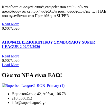
Καλούνται οι ασφαλιστικές εταιρείες που επιθυμούν να
ασφαλίσουν σε κεντρική ασφάλιση τους ποδοσφαιριστές των ΠΑΕ
που αγωνίζονται στο Πρωτάθλημα SUPER
Read More
02/07/2026
ΑΠΟΦΑΣΕΙΣ ΔΙΟΙΚΗΤΙΚΟΥ ΣΥΜΒΟΥΛΙΟΥ SUPER
LEAGUE 2 02/07/2026
Read More
02/07/2026
Load More
Όλα τα ΝΕΑ είναι ΕΔΩ!
Θεμιστοκλέους 42, Αθήνα, 106 78
210 3386352
info@superleague2.gr