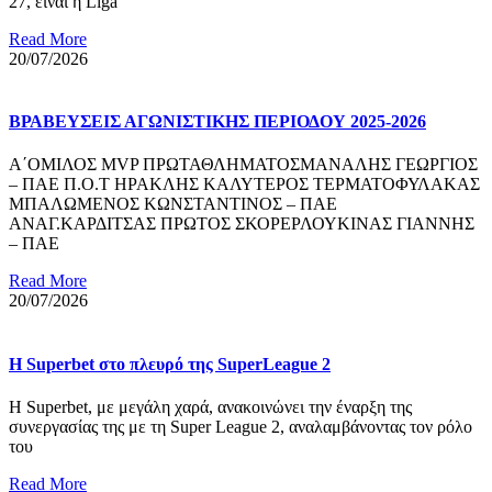
27, είναι η Liga
Read More
20/07/2026
ΒΡΑΒΕΥΣΕΙΣ ΑΓΩΝΙΣΤΙΚΗΣ ΠΕΡΙΟΔΟΥ 2025-2026
Α΄ΟΜΙΛΟΣ MVP ΠΡΩΤΑΘΛΗΜΑΤΟΣΜΑΝΑΛΗΣ ΓΕΩΡΓΙΟΣ
– ΠΑΕ Π.Ο.Τ ΗΡΑΚΛΗΣ ΚΑΛΥΤΕΡΟΣ ΤΕΡΜΑΤΟΦΥΛΑΚΑΣ
ΜΠΑΛΩΜΕΝΟΣ ΚΩΝΣΤΑΝΤΙΝΟΣ – ΠΑΕ
ΑΝΑΓ.ΚΑΡΔΙΤΣΑΣ ΠΡΩΤΟΣ ΣΚΟΡΕΡΛΟΥΚΙΝΑΣ ΓΙΑΝΝΗΣ
– ΠΑΕ
Read More
20/07/2026
Η Superbet στο πλευρό της SuperLeague 2
Η Superbet, με μεγάλη χαρά, ανακοινώνει την έναρξη της
συνεργασίας της με τη Super League 2, αναλαμβάνοντας τον ρόλο
του
Read More