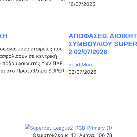
16/07/2026
ΣΗ
ΑΠΟΦΑΣΕΙΣ ΔΙΟΙΚΗΤ
ΣΥΜΒΟΥΛΙΟΥ SUPE
ασφαλιστικές εταιρείες που
2 02/07/2026
ασφαλίσουν σε κεντρική
ς ποδοσφαιριστές των ΠΑΕ
Read More
ται στο Πρωτάθλημα SUPER
02/07/2026
Θεμιστοκλέους 42, Αθήνα, 106 78