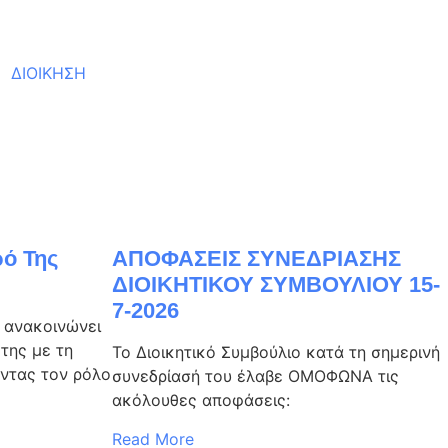
ΔΙΟΙΚΗΣΗ
ρό Της
ΑΠΟΦΑΣΕΙΣ ΣΥΝΕΔΡΙΑΣΗΣ
ΔΙΟΙΚΗΤΙΚΟΥ ΣΥΜΒΟΥΛΙΟΥ 15-
7-2026
, ανακοινώνει
της με τη
Το Διοικητικό Συμβούλιο κατά τη σημερινή
ντας τον ρόλο
συνεδρίασή του έλαβε ΟΜΟΦΩΝΑ τις
ακόλουθες αποφάσεις:
Read More