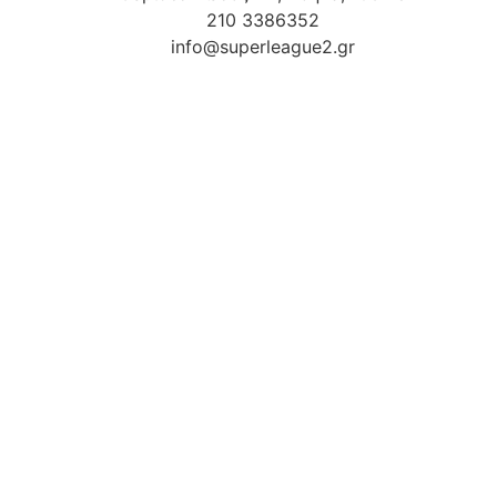
210 3386352
info@superleague2.gr