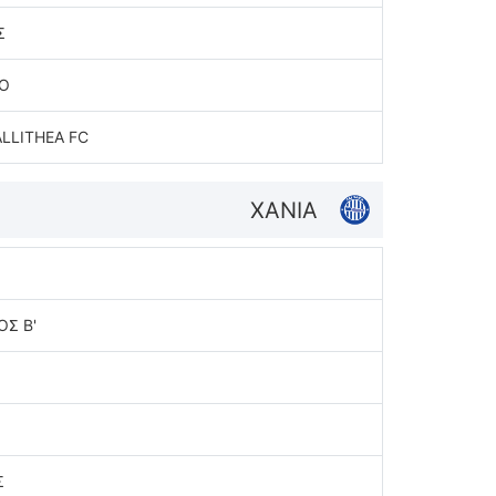
Σ
.O
LLITHEA FC
ΧΑΝΙΑ
Σ Β'
Σ