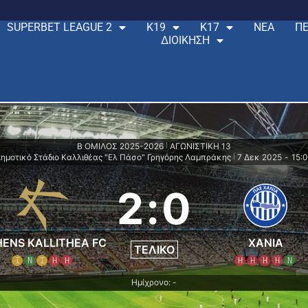
SUPERBET LEAGUE 2
Κ19
Κ17
ΝΕΑ
ΠΕ
ΔΙΟΙΚΗΣΗ
Β ΟΜΙΛΟΣ 2025-2026
ΑΓΩΝΙΣΤΙΚΗ 13
|
ημοτικό Στάδιο Καλλιθέας "Ελ Πάσο" Γρηγόρης Λαμπράκης
7 Δεκ 2025
-
15:
|
2
:
0
ENS KALLITHEA FC
ΧΑΝΙΑ
ΤΕΛΙΚΌ
Ι
Ν
Ι
Η
Η
Η
Η
Η
Η
Ν
Ημίχρονο: -