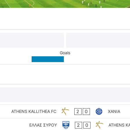
Goals
2
0
ATHENS KALLITHEA FC
ΧΑΝΙΑ
2
0
ΕΛΛΑΣ ΣΥΡΟΥ
ATHENS KA