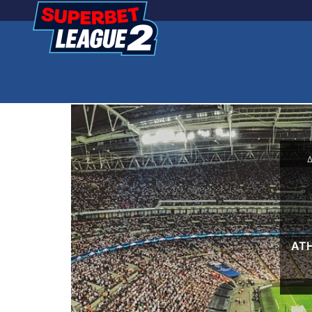
Δ
ATH