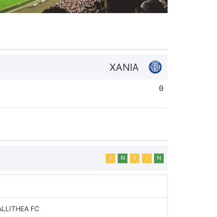
ΧΑΝΙΑ
0
Ι
Ν
Ι
Ι
Ν
LLITHEA FC