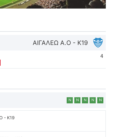
ΑΙΓΑΛΕΩ A.O - K19
4
Ν
Ν
Ν
Ν
Ν
O - K19