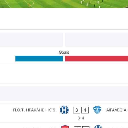
Goals
3
4
Π.Ο.Τ. ΗΡΑΚΛΗΣ - K19
ΑΙΓΑΛΕΩ A.
3-4