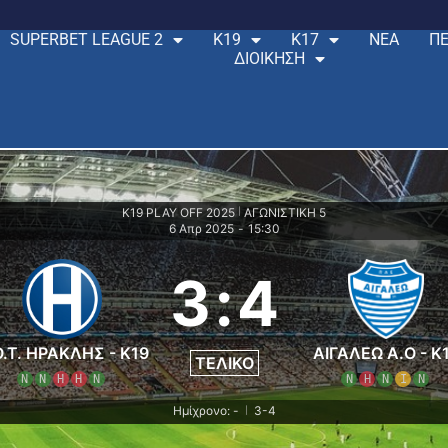
SUPERBET LEAGUE 2
Κ19
Κ17
ΝΕΑ
ΠΕ
ΔΙΟΙΚΗΣΗ
K19 PLAY OFF 2025
ΑΓΩΝΙΣΤΙΚΗ 5
|
6 Απρ 2025
-
15:30
3
:
4
Ο.Τ. ΗΡΑΚΛΗΣ - K19
ΑΙΓΑΛΕΩ A.O - K
ΤΕΛΙΚΌ
Ν
Ν
Η
Η
Ν
Ν
Η
Ν
Ι
Ν
Ημίχρονο: -
3-4
|