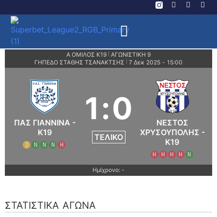
Α ΟΜΙΛΟΣ Κ19
ΑΓΩΝΙΣΤΙΚΗ 9
|
ΓΗΠΕΔΟ ΣΤΑΘΗΣ ΤΣΑΝΑΚΤΣΗΣ
7 Δεκ 2025
-
15:00
|
1
:
0
ΠΑΣ ΓΙΑΝΝΙΝΑ -
ΝΕΣΤΟΣ
K19
ΧΡΥΣΟΥΠΟΛΗΣ -
ΤΕΛΙΚΌ
K19
Ι
Ν
Ν
Ν
Η
Η
Η
Η
Η
Ν
Ημίχρονο: -
ΣΤΑΤΙΣΤΙΚΆ ΑΓΏΝΑ