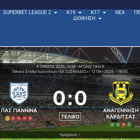
SUPERBET LEAGUE 2
Κ19
Κ17
ΝΕΑ
ΠΕ
ΔΙΟΙΚΗΣΗ
Α ΟΜΙΛΟΣ 2025-2026
ΑΓΩΝΙΣΤΙΚΗ 5
|
Εθνικό Στάδιο Ιωαννίνων «ΟΙ ΖΩΣΙΜΑΔΕΣ»
12 Οκτ 2025
-
16:00
|
0
:
0
ΠΑΣ ΓΙΑΝΝΙΝΑ
ΑΝΑΓΕΝΝΗΣΗ
ΤΕΛΙΚΌ
ΚΑΡΔΙΤΣΑΣ
Ι
Η
Η
Η
Η
Ν
Ν
Η
Ν
Ημίχρονο: -