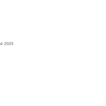
οέ 2025