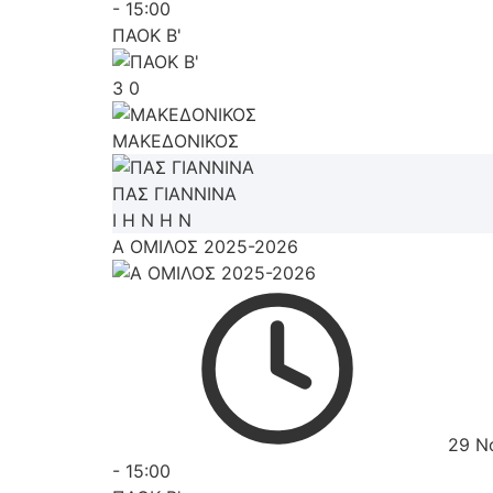
-
15:00
ΠΑΟΚ Β'
3
0
ΜΑΚΕΔΟΝΙΚΟΣ
ΠΑΣ ΓΙΑΝΝΙΝΑ
Ι
Η
Ν
Η
Ν
Α ΟΜΙΛΟΣ 2025-2026
29 Ν
-
15:00