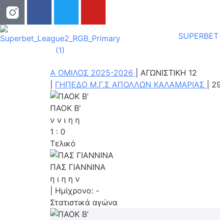
SUPERBET
Α ΟΜΙΛΟΣ 2025-2026
|
ΑΓΩΝΙΣΤΙΚΗ 12
|
ΓΗΠΕΔΟ Μ.Γ.Σ ΑΠΟΛΛΩΝ ΚΑΛΑΜΑΡΙΑΣ
|
2
ΠΑΟΚ Β'
ν
ν
ι
η
η
1
:
0
Τελικό
ΠΑΣ ΓΙΑΝΝΙΝΑ
η
ι
η
η
ν
|
Ημίχρονο: -
Στατιστικά αγώνα