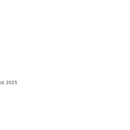
οέ 2025