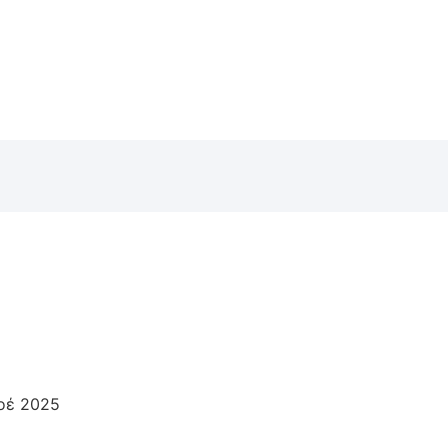
οέ 2025