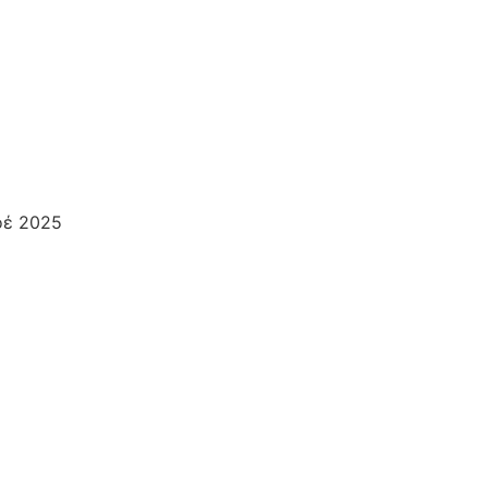
οέ 2025