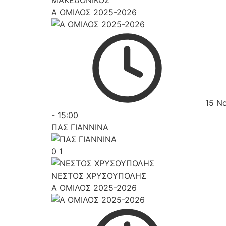
ΜΑΚΕΔΟΝΙΚΟΣ
Α ΟΜΙΛΟΣ 2025-2026
15 Ν
-
15:00
ΠΑΣ ΓΙΑΝΝΙΝΑ
0
1
ΝΕΣΤΟΣ ΧΡΥΣΟΥΠΟΛΗΣ
Α ΟΜΙΛΟΣ 2025-2026