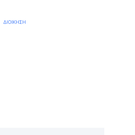
ΔΙΟΙΚΗΣΗ