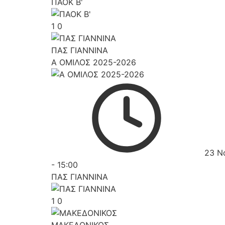
ΠΑΟΚ Β'
1
0
ΠΑΣ ΓΙΑΝΝΙΝΑ
Α ΟΜΙΛΟΣ 2025-2026
23 Ν
-
15:00
ΠΑΣ ΓΙΑΝΝΙΝΑ
1
0