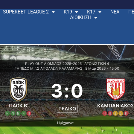
SUPERBET LEAGUE 2
Κ19
Κ17
ΝΕΑ
ΠΕ
ΔΙΟΙΚΗΣΗ
PLAY OUT A ΟΜΙΛΟΣ 2025-2026
ΑΓΩΝΙΣΤΙΚΗ 4
|
ΓΗΠΕΔΟ Μ.Γ.Σ ΑΠΟΛΛΩΝ ΚΑΛΑΜΑΡΙΑΣ
8 Μαρ 2026
-
15:00
|
3
:
0
ΠΑΟΚ Β'
ΚΑΜΠΑΝΙΑΚΟΣ
ΤΕΛΙΚΌ
Ν
Ν
Ν
Ν
Η
Η
Η
Ι
Ι
Η
Ημίχρονο: -