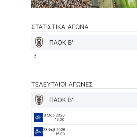
ΣΤΑΤΙΣΤΙΚΆ ΑΓΏΝΑ
ΠΑΟΚ Β'
3
ΤΕΛΕΥΤΑΊΟΙ ΑΓΏΝΕΣ
ΠΑΟΚ Β'
8 Μαρ 2026
15:00
28 Φεβ 2026
15:00