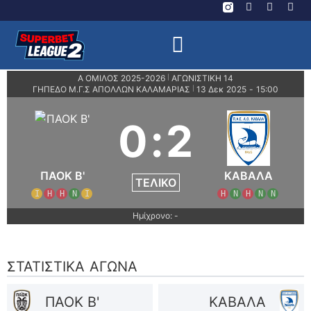
Α ΟΜΙΛΟΣ 2025-2026
ΑΓΩΝΙΣΤΙΚΗ 14
|
ΓΗΠΕΔΟ Μ.Γ.Σ ΑΠΟΛΛΩΝ ΚΑΛΑΜΑΡΙΑΣ
13 Δεκ 2025
-
15:00
|
0
:
2
ΠΑΟΚ Β'
ΚΑΒΑΛΑ
ΤΕΛΙΚΌ
Ι
Η
Η
Ν
Ι
Η
Ν
Η
Ν
Ν
Ημίχρονο: -
ΣΤΑΤΙΣΤΙΚΆ ΑΓΏΝΑ
ΠΑΟΚ Β'
ΚΑΒΑΛΑ