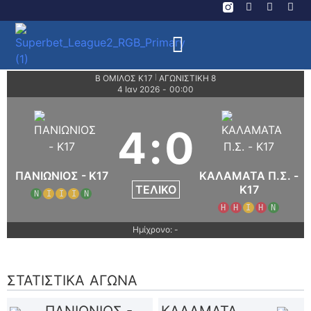
Β ΟΜΙΛΟΣ Κ17
ΑΓΩΝΙΣΤΙΚΗ 8
|
4 Ιαν 2026
-
00:00
4
:
0
ΠΑΝΙΩΝΙΟΣ - K17
ΚΑΛΑΜΑΤΑ Π.Σ. -
ΤΕΛΙΚΌ
K17
Ν
Ι
Ι
Ι
Ν
Η
Η
Ι
Η
Ν
Ημίχρονο: -
ΣΤΑΤΙΣΤΙΚΆ ΑΓΏΝΑ