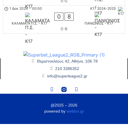
5-0
1 Δεκ 2024
-
00:00
K17 2024-2025
0
8
ΚΑΛΑΜΑΤΑ Π.Σ. - K17
ΠΑΝΙΩΝΙΟΣ - K17
0-8
Θεμιστοκλέους 42, Αθήνα, 106 78
210 3386352
info@superleague2.gr
@2025 – 2026
powered by
weblox.gr