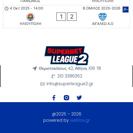
ΠΑΝΙΩΝΙΟΣ
ΗΛΙΟΥΠΟΛΗ
4 Οκτ 2025
-
14:00
Β ΟΜΙΛΟΣ 2025-2026
1
2
ΗΛΙΟΥΠΟΛΗ
ΑΙΓΑΛΕΩ A.O
Θεμιστοκλέους 42, Αθήνα, 106 78
210 3386352
info@superleague2.gr
@2025 – 2026
powered by
weblox.gr