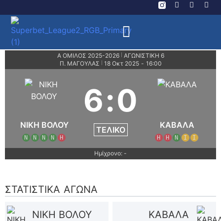
Α ΟΜΙΛΟΣ 2025-2026
ΑΓΩΝΙΣΤΙΚΗ 6
|
Π. ΜΑΓΟΥΛΑΣ
18 Οκτ 2025
-
16:00
|
6
:
0
ΝΙΚΗ ΒΟΛΟΥ
ΚΑΒΑΛΑ
ΤΕΛΙΚΌ
Ν
Ν
Ν
Ν
Η
Η
Η
Ν
Ι
Ι
Ημίχρονο: -
ΣΤΑΤΙΣΤΙΚΆ ΑΓΏΝΑ
ΝΙΚΗ ΒΟΛΟΥ
ΚΑΒΑΛΑ