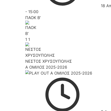
18 Α
-
15:00
ΠΑΟΚ Β'
1
1
ΝΕΣΤΟΣ ΧΡΥΣΟΥΠΟΛΗΣ
Α ΟΜΙΛΟΣ 2025-2026