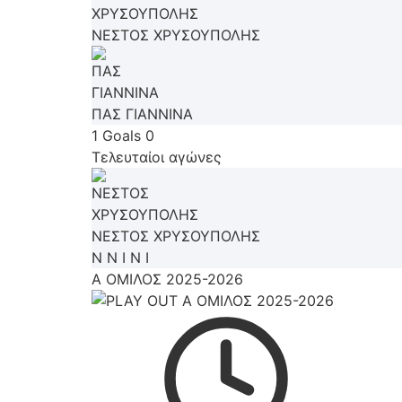
ΝΕΣΤΟΣ ΧΡΥΣΟΥΠΟΛΗΣ
ΠΑΣ ΓΙΑΝΝΙΝΑ
1
Goals
0
Τελευταίοι αγώνες
ΝΕΣΤΟΣ ΧΡΥΣΟΥΠΟΛΗΣ
Ν
Ν
Ι
Ν
Ι
Α ΟΜΙΛΟΣ 2025-2026