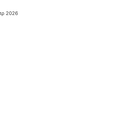
πρ 2026