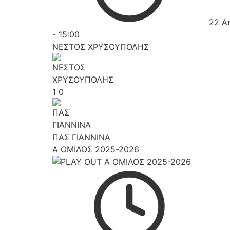
22 Α
-
15:00
ΝΕΣΤΟΣ ΧΡΥΣΟΥΠΟΛΗΣ
1
0
ΠΑΣ ΓΙΑΝΝΙΝΑ
Α ΟΜΙΛΟΣ 2025-2026