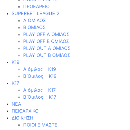
ΠΡΟΕΔΡΕΙΟ
SUPERBET LEAGUE 2
Α ΟΜΙΛΟΣ
B ΟΜΙΛΟΣ
PLAY OFF Α ΟΜΙΛΟΣ
PLAY OFF B ΟΜΙΛΟΣ
PLAY OUT Α ΟΜΙΛΟΣ
PLAY OUT B ΟΜΙΛΟΣ
Κ19
Α όμιλος – Κ19
Β Όμιλος – Κ19
Κ17
Α όμιλος – Κ17
Β Όμιλος – Κ17
ΝΕΑ
ΠΕΙΘΑΡΧΙΚΟ
ΔΙΟΙΚΗΣΗ
ΠΟΙΟΙ ΕΙΜΑΣΤΕ