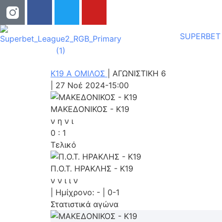
SUPERBET
Κ19 Α ΟΜΙΛΟΣ
|
ΑΓΩΝΙΣΤΙΚΗ 6
|
27 Νοέ 2024
-
15:00
ΜΑΚΕΔΟΝΙΚΟΣ - K19
ν
η
ν
ι
0
:
1
Τελικό
Π.Ο.Τ. ΗΡΑΚΛΗΣ - K19
ν
ν
ι
ι
ν
|
Ημίχρονο: -
|
0-1
Στατιστικά αγώνα