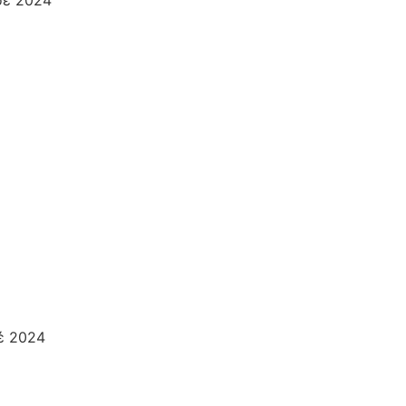
οέ 2024
έ 2024