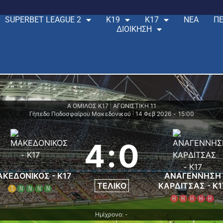
SUPERBET LEAGUE 2
Κ19
Κ17
ΝΕΑ
ΠΕ
ΔΙΟΙΚΗΣΗ
Α ΟΜΙΛΟΣ Κ17
ΑΓΩΝΙΣΤΙΚΗ 11
|
Γήπεδο Ποδοσφαίρου Μακεδονικού
14 Φεβ 2026
-
15:00
|
4
:
0
ΚΕΔΟΝΙΚΟΣ - K17
ΑΝΑΓΕΝΝΗΣΗ
ΤΕΛΙΚΌ
ΚΑΡΔΙΤΣΑΣ - Κ1
Ι
Ν
Ν
Ν
Ν
Η
Η
Η
Η
Η
Ημίχρονο: -