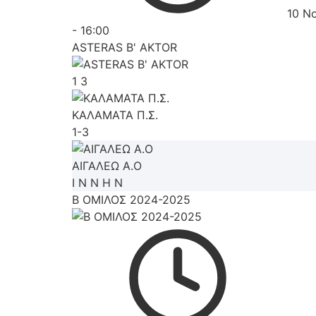
10 Ν
-
16:00
ASTERAS B' AKTOR
1
3
ΚΑΛΑΜΑΤΑ Π.Σ.
1-3
ΑΙΓΑΛΕΩ A.O
Ι
Ν
Ν
Η
Ν
Β ΟΜΙΛΟΣ 2024-2025