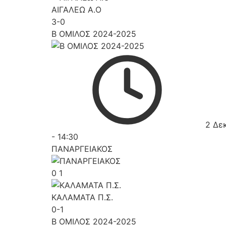
ΑΙΓΑΛΕΩ A.O
3-0
Β ΟΜΙΛΟΣ 2024-2025
2 Δε
-
14:30
ΠΑΝΑΡΓΕΙΑΚΟΣ
0
1
ΚΑΛΑΜΑΤΑ Π.Σ.
0-1
Β ΟΜΙΛΟΣ 2024-2025