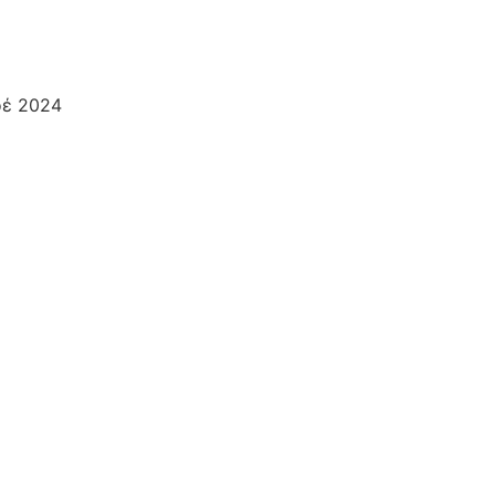
οέ 2024