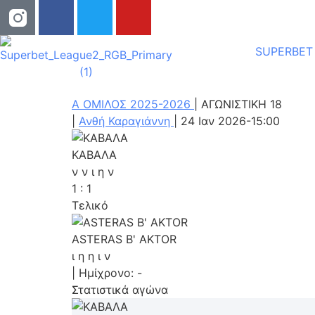
SUPERBET
Α ΟΜΙΛΟΣ 2025-2026
|
ΑΓΩΝΙΣΤΙΚΗ 18
|
Ανθή Καραγιάννη
|
24 Ιαν 2026
-
15:00
ΚΑΒΑΛΑ
ν
ν
ι
η
ν
1
:
1
Τελικό
ASTERAS B' AKTOR
ι
η
η
ι
ν
|
Ημίχρονο: -
Στατιστικά αγώνα