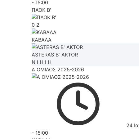
-
15:00
ΠΑΟΚ Β'
0
2
ΚΑΒΑΛΑ
ASTERAS B' AKTOR
Ν
Ι
Η
Ι
Η
Α ΟΜΙΛΟΣ 2025-2026
24 Ι
-
15:00