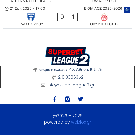
ATHENS KALLITHEA FC
ΕΛΛΑΣ ΣΥΡΟΥ
21 Σεπ 2025
-
17:00
Β ΟΜΙΛΟΣ 2025-2026
0
1
ΕΛΛΑΣ ΣΥΡΟΥ
ΟΛΥΜΠΙΑΚΟΣ Β'
Θεμιστοκλέους 42, Αθήνα, 106 78
210 3386352
info@superleague2.gr
@2025 – 2026
powered by
weblox.gr