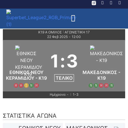
Κ19 Α ΟΜΙΛΟΣ
ΑΓΩΝΙΣΤΙΚΗ 17
|
22 Φεβ 2025
-
12:00
1
:
3
ΕΘΝΙΚΟΣ ΝΕΟΥ
ΜΑΚΕΔΟΝΙΚΟΣ -
ΤΕΛΙΚΌ
ΚΕΡΑΜΙΔΙΟΥ - K19
K19
Η
Η
Ι
Ν
Η
Ν
Ν
Η
Η
Ν
Ημίχρονο: -
1-3
|
ΣΤΑΤΙΣΤΙΚΆ ΑΓΏΝΑ