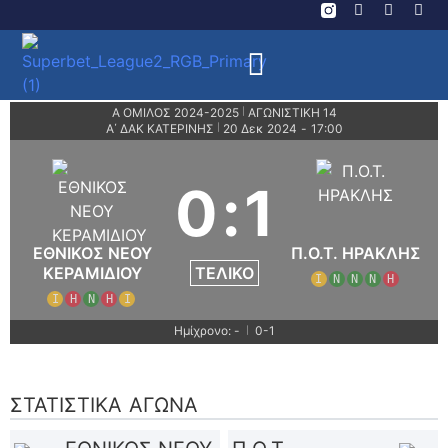
A ΟΜΙΛΟΣ 2024-2025
ΑΓΩΝΙΣΤΙΚΗ 14
|
Α΄ ΔΑΚ ΚΑΤΕΡΙΝΗΣ
20 Δεκ 2024
-
17:00
|
0
:
1
ΕΘΝΙΚΟΣ ΝΕΟΥ
Π.Ο.Τ. ΗΡΑΚΛΗΣ
ΤΕΛΙΚΌ
ΚΕΡΑΜΙΔΙΟΥ
Ι
Ν
Ν
Ν
Η
Ι
Η
Ν
Η
Ι
Ημίχρονο: -
0-1
|
ΣΤΑΤΙΣΤΙΚΆ ΑΓΏΝΑ