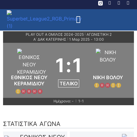
PLAY OUT Α ΟΜΙΛΟΣ 2024-2025
ΑΓΩΝΙΣΤΙΚΗ 2
|
Α΄ ΔΑΚ ΚΑΤΕΡΙΝΗΣ
1 Μαρ 2025
-
13:00
|
1
:
1
ΕΘΝΙΚΟΣ ΝΕΟΥ
ΝΙΚΗ ΒΟΛΟΥ
ΤΕΛΙΚΌ
ΚΕΡΑΜΙΔΙΟΥ
Ι
Η
Η
Ι
Ι
Ι
Η
Η
Η
Η
Ημίχρονο: -
1-1
|
ΣΤΑΤΙΣΤΙΚΆ ΑΓΏΝΑ