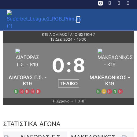
Κ19 Α ΟΜΙΛΟΣ
ΑΓΩΝΙΣΤΙΚΗ 7
|
18 Δεκ 2024
-
15:00
0
:
8
ΔΙΑΓΟΡΑΣ Γ.Σ. -
ΜΑΚΕΔΟΝΙΚΟΣ -
ΤΕΛΙΚΌ
K19
K19
Ν
Η
Η
Η
Η
Ν
Ι
Η
Ν
Η
Ημίχρονο: -
0-8
|
ΣΤΑΤΙΣΤΙΚΆ ΑΓΏΝΑ