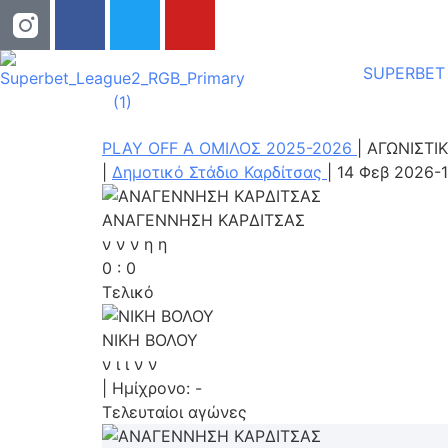
SUPERBET
PLAY OFF A ΟΜΙΛΟΣ 2025-2026
|
ΑΓΩΝΙΣΤΙΚ
|
Δημοτικό Στάδιο Καρδίτσας
|
14 Φεβ 2026
-
ΑΝΑΓΕΝΝΗΣΗ ΚΑΡΔΙΤΣΑΣ
ν
ν
ν
η
η
0
:
0
Τελικό
ΝΙΚΗ ΒΟΛΟΥ
ν
ι
ι
ν
ν
|
Ημίχρονο: -
Τελευταίοι αγώνες