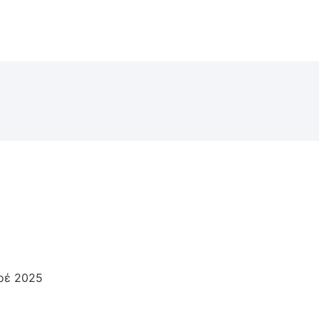
οέ 2025