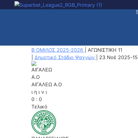
Β ΟΜΙΛΟΣ 2025-2026
|
ΑΓΩΝΙΣΤΙΚΗ 11
|
Δημοτικό Στάδιο Ψαχνών
|
23 Νοέ 2025
-
15
ΑΙΓΑΛΕΩ A.O
ι
η
ι
ν
ι
0
:
0
Τελικό