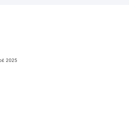
οέ 2025