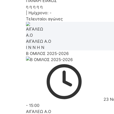
ΠΑΝΑΡΓΕΙΑΚΟΣ
η
η
η
η
η
|
Ημίχρονο: -
Τελευταίοι αγώνες
ΑΙΓΑΛΕΩ A.O
Ι
Ν
Ν
Η
Ν
Β ΟΜΙΛΟΣ 2025-2026
23 Ν
-
15:00
ΑΙΓΑΛΕΩ A.O