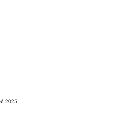
οέ 2025