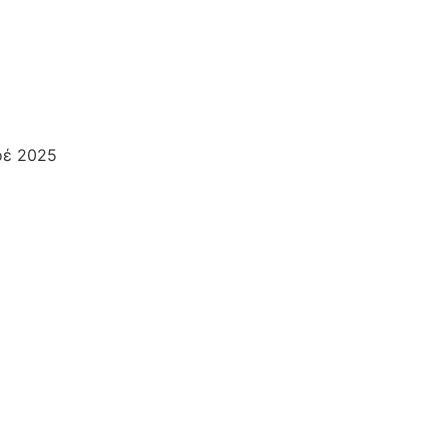
οέ 2025