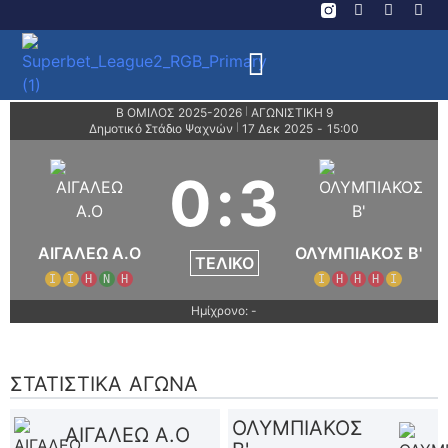
Β ΟΜΙΛΟΣ 2025-2026
ΑΓΩΝΙΣΤΙΚΗ 9
|
Δημοτικό Στάδιο Ψαχνών
17 Δεκ 2025
-
15:00
|
0
:
3
ΑΙΓΑΛΕΩ A.O
ΟΛΥΜΠΙΑΚΟΣ Β'
ΤΕΛΙΚΌ
Ι
Ι
Η
Ν
Η
Ι
Η
Η
Η
Ι
Ημίχρονο: -
ΣΤΑΤΙΣΤΙΚΆ ΑΓΏΝΑ
ΟΛΥΜΠΙΑΚΟΣ
ΑΙΓΑΛΕΩ A.O