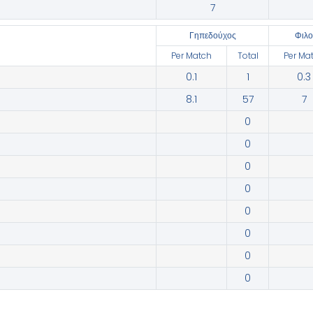
7
Γηπεδούχος
‫Φιλ
Per Match
Total
Per Ma
0.1
1
0.3
8.1
57
7
0
0
0
0
0
0
0
0