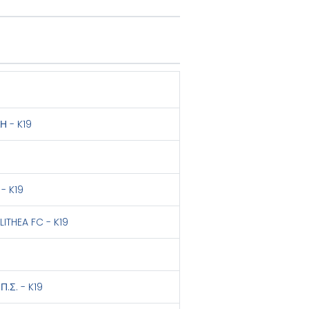
9
 - K19
9
- K19
LITHEA FC - K19
9
.Σ. - K19