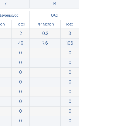
7
14
οξενούμενος
Όλα
tch
Total
Per Match
Total
2
0.2
3
49
7.6
106
0
0
0
0
0
0
0
0
0
0
0
0
0
0
0
0