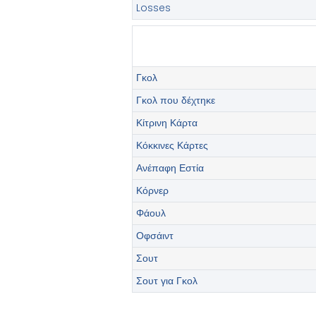
Losses
Γκολ
Γκολ που δέχτηκε
Κίτρινη Κάρτα
Κόκκινες Κάρτες
Ανέπαφη Εστία
Κόρνερ
Φάουλ
Οφσάιντ
Σουτ
Σουτ για Γκολ