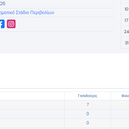
926
10
ημοτικό Στάδιο Περιβολίων
17
2
31
Γηπεδούχος
‫Φιλ
7
0
0