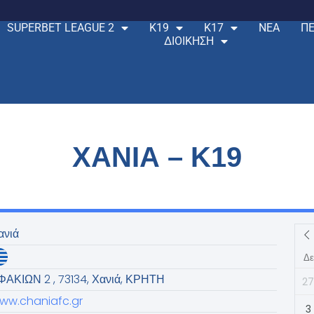
SUPERBET LEAGUE 2
Κ19
Κ17
ΝΕΑ
ΠΕ
ΔΙΟΙΚΗΣΗ
ΧΑΝΙΑ – K19
ανιά
Δε
ΦΑΚΙΩΝ 2 , 73134, Χανιά, ΚΡΗΤΗ
2
ww.chaniafc.gr
3