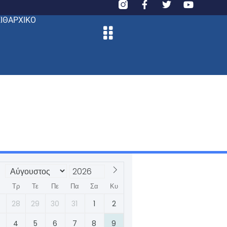
ΙΘΑΡΧΙΚΟ
Τρ
Τε
Πε
Πα
Σα
Κυ
7
28
29
30
31
1
2
4
5
6
7
8
9