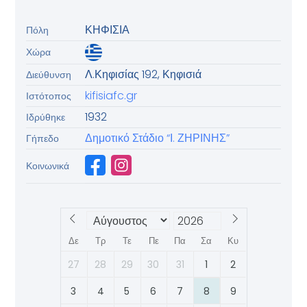
ΚΗΦΙΣΙΑ
Πόλη
Χώρα
Λ.Κηφισίας 192, Κηφισιά
Διεύθυνση
kifisiafc.gr
Ιστότοπος
1932
Ιδρύθηκε
Δημοτικό Στάδιο “Ι. ΖΗΡΙΝΗΣ”
Γήπεδο
Κοινωνικά
Δε
Τρ
Τε
Πε
Πα
Σα
Κυ
27
28
29
30
31
1
2
3
4
5
6
7
8
9