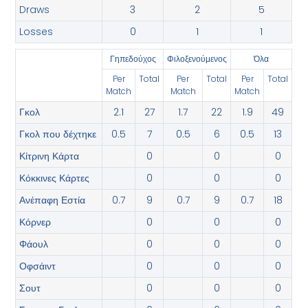
Draws
3
2
5
Losses
0
1
1
Γηπεδούχος
‫Φιλοξενούμενος
Όλα
Per
Total
Per
Total
Per
Total
Match
Match
Match
Γκολ
2.1
27
1.7
22
1.9
49
Γκολ που δέχτηκε
0.5
7
0.5
6
0.5
13
Κίτρινη Κάρτα
0
0
0
Κόκκινες Κάρτες
0
0
0
Ανέπαφη Εστία
0.7
9
0.7
9
0.7
18
Κόρνερ
0
0
0
Φάουλ
0
0
0
Οφσάιντ
0
0
0
Σουτ
0
0
0