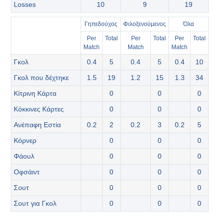
Losses
10
9
19
Γηπεδούχος
‫Φιλοξενούμενος
Όλα
Per
Total
Per
Total
Per
Total
Match
Match
Match
Γκολ
0.4
5
0.4
5
0.4
10
Γκολ που δέχτηκε
1.5
19
1.2
15
1.3
34
Κίτρινη Κάρτα
0
0
0
Κόκκινες Κάρτες
0
0
0
Ανέπαφη Εστία
0.2
2
0.2
3
0.2
5
Κόρνερ
0
0
0
Φάουλ
0
0
0
Οφσάιντ
0
0
0
Σουτ
0
0
0
Σουτ για Γκολ
0
0
0